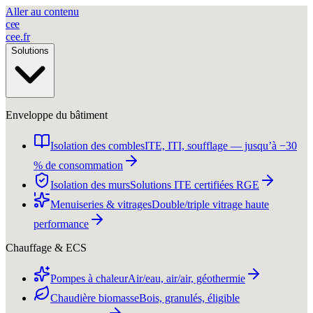
Aller au contenu
c
e
e
cee
.
fr
Solutions
Enveloppe du bâtiment
Isolation des combles
ITE, ITI, soufflage — jusqu’à −30
% de consommation
Isolation des murs
Solutions ITE certifiées RGE
Menuiseries & vitrages
Double/triple vitrage haute
performance
Chauffage & ECS
Pompes à chaleur
Air/eau, air/air, géothermie
Chaudière biomasse
Bois, granulés, éligible