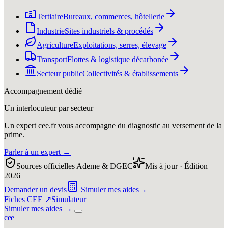
Tertiaire
Bureaux, commerces, hôtellerie
Industrie
Sites industriels & procédés
Agriculture
Exploitations, serres, élevage
Transport
Flottes & logistique décarbonée
Secteur public
Collectivités & établissements
Accompagnement dédié
Un interlocuteur par secteur
Un expert cee.fr vous accompagne du diagnostic au versement de la
prime.
Parler à un expert
→
Sources officielles Ademe & DGEC
Mis à jour · Édition
2026
Demander un devis
Simuler mes aides
→
Fiches CEE ↗
Simulateur
Simuler mes aides
→
c
e
e