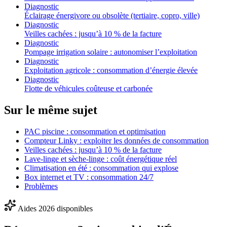
Diagnostic
Éclairage énergivore ou obsolète (tertiaire, copro, ville)
Diagnostic
Veilles cachées : jusqu’à 10 % de la facture
Diagnostic
Pompage irrigation solaire : autonomiser l’exploitation
Diagnostic
Exploitation agricole : consommation d’énergie élevée
Diagnostic
Flotte de véhicules coûteuse et carbonée
Sur le même sujet
PAC piscine : consommation et optimisation
Compteur Linky : exploiter les données de consommation
Veilles cachées : jusqu’à 10 % de la facture
Lave-linge et sèche-linge : coût énergétique réel
Climatisation en été : consommation qui explose
Box internet et TV : consommation 24/7
Problèmes
Aides 2026 disponibles