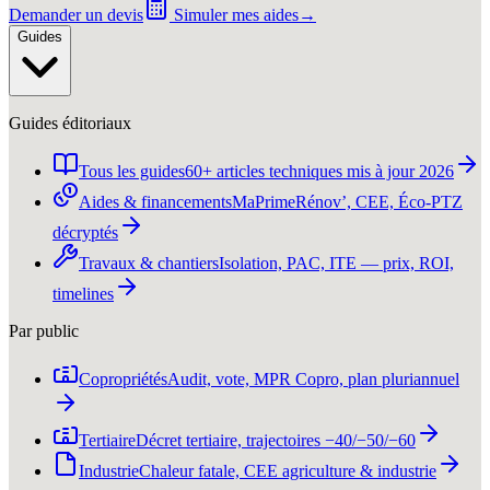
Demander un devis
Simuler mes aides
→
Guides
Guides éditoriaux
Tous les guides
60+ articles techniques mis à jour 2026
Aides & financements
MaPrimeRénov’, CEE, Éco-PTZ
décryptés
Travaux & chantiers
Isolation, PAC, ITE — prix, ROI,
timelines
Par public
Copropriétés
Audit, vote, MPR Copro, plan pluriannuel
Tertiaire
Décret tertiaire, trajectoires −40/−50/−60
Industrie
Chaleur fatale, CEE agriculture & industrie