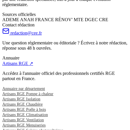
réglementaire.
Sources officielles
ADEME
ANAH
FRANCE RÉNOV'
MTE
DGEC
CRE
Contact rédaction
redaction@cee.fr
Une question réglementaire ou éditoriale ? Écrivez à notre rédaction,
réponse sous 48 h ouvrées.
Annuaire
Artisans RGE ↗
Accédez à l'annuaire officiel des professionnels certifiés RGE
partout en France.
Annuaire par département
Artisans RGE Pompe à chaleur
Artisans RGE Isolation
Artisans RGE Chaudière
Artisans RGE Poêle à bois
Artisans RGE Climatisation
Artisans RGE Ventilation
Artisans RGE Menuiseries