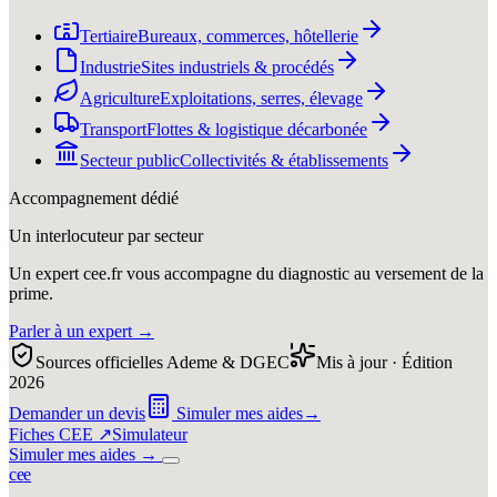
Tertiaire
Bureaux, commerces, hôtellerie
Industrie
Sites industriels & procédés
Agriculture
Exploitations, serres, élevage
Transport
Flottes & logistique décarbonée
Secteur public
Collectivités & établissements
Accompagnement dédié
Un interlocuteur par secteur
Un expert cee.fr vous accompagne du diagnostic au versement de la
prime.
Parler à un expert
→
Sources officielles Ademe & DGEC
Mis à jour · Édition
2026
Demander un devis
Simuler mes aides
→
Fiches CEE ↗
Simulateur
Simuler mes aides
→
c
e
e