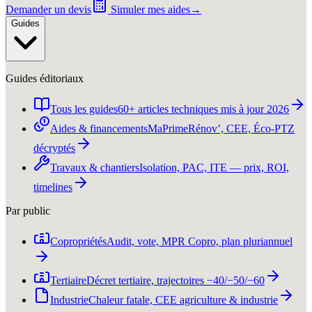
Demander un devis
Simuler mes aides
→
Guides
Guides éditoriaux
Tous les guides
60+ articles techniques mis à jour 2026
Aides & financements
MaPrimeRénov’, CEE, Éco-PTZ
décryptés
Travaux & chantiers
Isolation, PAC, ITE — prix, ROI,
timelines
Par public
Copropriétés
Audit, vote, MPR Copro, plan pluriannuel
Tertiaire
Décret tertiaire, trajectoires −40/−50/−60
Industrie
Chaleur fatale, CEE agriculture & industrie