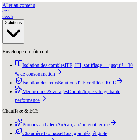
Aller au contenu
c
e
e
cee
.
fr
Solutions
Enveloppe du bâtiment
Isolation des combles
ITE, ITI, soufflage — jusqu’à −30
% de consommation
Isolation des murs
Solutions ITE certifiées RGE
Menuiseries & vitrages
Double/triple vitrage haute
performance
Chauffage & ECS
Pompes à chaleur
Air/eau, air/air, géothermie
Chaudière biomasse
Bois, granulés, éligible