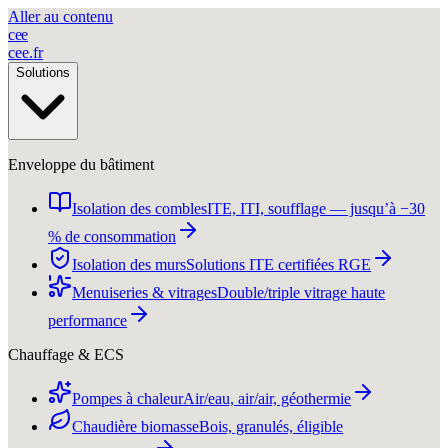
Aller au contenu
c
e
e
cee
.
fr
Solutions
Enveloppe du bâtiment
Isolation des combles
ITE, ITI, soufflage — jusqu’à −30
% de consommation
Isolation des murs
Solutions ITE certifiées RGE
Menuiseries & vitrages
Double/triple vitrage haute
performance
Chauffage & ECS
Pompes à chaleur
Air/eau, air/air, géothermie
Chaudière biomasse
Bois, granulés, éligible