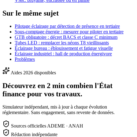
VMC bruyante, encrassée ou en panne
Sur le même sujet
Pilotage éclairage par détection de présence en tertiaire
Sous-comptage énergie : mesurer pour piloter en tertiaire
GTB obligatoire : décret BACS et classe C minimum
Tubes LED : remplacer les néons T8 vieillissants
Éclairage bureau : éblouissement et fatigue visuelle
Éclairage industriel : hall de production énergivore
Problèmes
Aides 2026 disponibles
Découvrez en 2 min combien l'État
finance pour vos travaux.
Simulateur indépendant, mis à jour à chaque évolution
réglementaire. Sans engagement, sans revente de données.
Sources officielles ADEME · ANAH
Rédaction indépendante