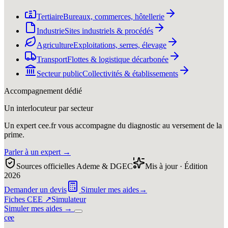
Tertiaire
Bureaux, commerces, hôtellerie
Industrie
Sites industriels & procédés
Agriculture
Exploitations, serres, élevage
Transport
Flottes & logistique décarbonée
Secteur public
Collectivités & établissements
Accompagnement dédié
Un interlocuteur par secteur
Un expert cee.fr vous accompagne du diagnostic au versement de la
prime.
Parler à un expert
→
Sources officielles Ademe & DGEC
Mis à jour · Édition
2026
Demander un devis
Simuler mes aides
→
Fiches CEE ↗
Simulateur
Simuler mes aides
→
c
e
e