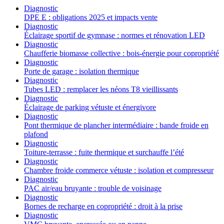
Diagnostic
DPE E : obligations 2025 et impacts vente
Diagnostic
Éclairage sportif de gymnase : normes et rénovation LED
Diagnostic
Chaufferie biomasse collective : bois-énergie pour copropriété
Diagnostic
Porte de garage : isolation thermique
Diagnostic
Tubes LED : remplacer les néons T8 vieillissants
Diagnostic
Éclairage de parking vétuste et énergivore
Diagnostic
Pont thermique de plancher intermédiaire : bande froide en
plafond
Diagnostic
Toiture-terrasse : fuite thermique et surchauffe l’été
Diagnostic
Chambre froide commerce vétuste : isolation et compresseur
Diagnostic
PAC air/eau bruyante : trouble de voisinage
Diagnostic
Bornes de recharge en copropriété : droit à la prise
Diagnostic