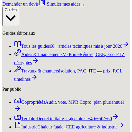
Demander un devis
Simuler mes aides
→
Guides
Guides éditoriaux
Tous les guides
60+ articles techniques mis à jour 2026
Aides & financements
MaPrimeRénov’, CEE, Éco-PTZ
décryptés
Travaux & chantiers
Isolation, PAC, ITE — prix, ROI,
timelines
Par public
Copropriétés
Audit, vote, MPR Copro, plan pluriannuel
Tertiaire
Décret tertiaire, trajectoires −40/−50/−60
Industrie
Chaleur fatale, CEE agriculture & industrie