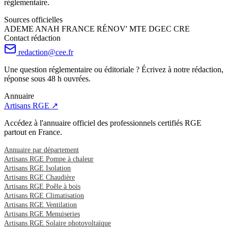
réglementaire.
Sources officielles
ADEME
ANAH
FRANCE RÉNOV'
MTE
DGEC
CRE
Contact rédaction
redaction@cee.fr
Une question réglementaire ou éditoriale ? Écrivez à notre rédaction,
réponse sous 48 h ouvrées.
Annuaire
Artisans RGE ↗
Accédez à l'annuaire officiel des professionnels certifiés RGE
partout en France.
Annuaire par département
Artisans RGE Pompe à chaleur
Artisans RGE Isolation
Artisans RGE Chaudière
Artisans RGE Poêle à bois
Artisans RGE Climatisation
Artisans RGE Ventilation
Artisans RGE Menuiseries
Artisans RGE Solaire photovoltaïque