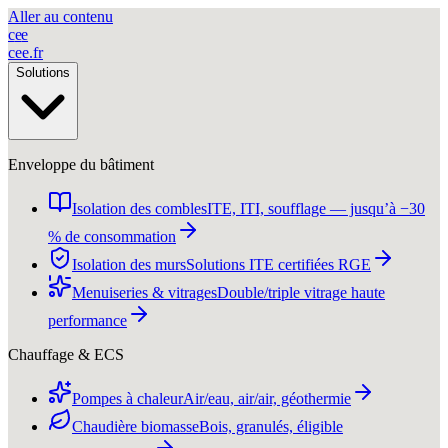
Aller au contenu
c
e
e
cee
.
fr
Solutions
Enveloppe du bâtiment
Isolation des combles
ITE, ITI, soufflage — jusqu’à −30
% de consommation
Isolation des murs
Solutions ITE certifiées RGE
Menuiseries & vitrages
Double/triple vitrage haute
performance
Chauffage & ECS
Pompes à chaleur
Air/eau, air/air, géothermie
Chaudière biomasse
Bois, granulés, éligible