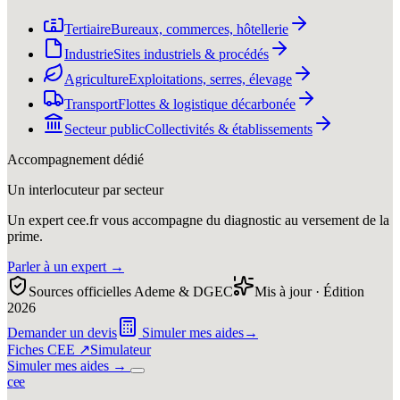
Tertiaire
Bureaux, commerces, hôtellerie
Industrie
Sites industriels & procédés
Agriculture
Exploitations, serres, élevage
Transport
Flottes & logistique décarbonée
Secteur public
Collectivités & établissements
Accompagnement dédié
Un interlocuteur par secteur
Un expert cee.fr vous accompagne du diagnostic au versement de la
prime.
Parler à un expert
→
Sources officielles Ademe & DGEC
Mis à jour · Édition
2026
Demander un devis
Simuler mes aides
→
Fiches CEE ↗
Simulateur
Simuler mes aides
→
c
e
e