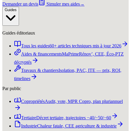
Demander un devis
Simuler mes aides
→
Guides
Guides éditoriaux
Tous les guides
60+ articles techniques mis à jour 2026
Aides & financements
MaPrimeRénov’, CEE, Éco-PTZ
décryptés
Travaux & chantiers
Isolation, PAC, ITE — prix, ROI,
timelines
Par public
Copropriétés
Audit, vote, MPR Copro, plan pluriannuel
Tertiaire
Décret tertiaire, trajectoires −40/−50/−60
Industrie
Chaleur fatale, CEE agriculture & industrie